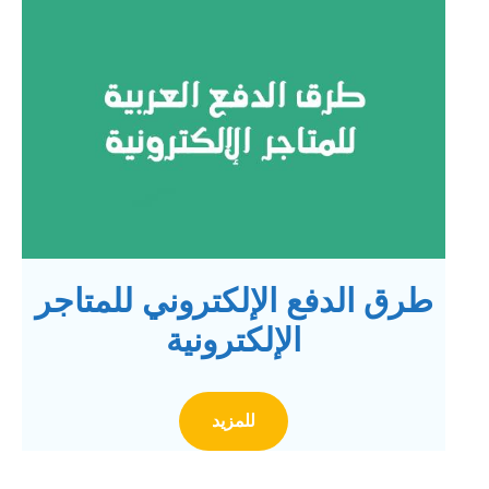
طرق الدفع اﻹلكتروني للمتاجر
اﻹلكترونية
للمزيد