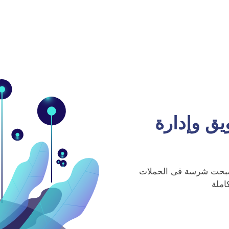
يق وإدارة
 اصبحت شرسة فى الحملات
املة