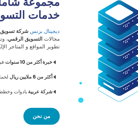
مجموعة شامل
خدمات التسوي
ديجيتال بزنس
شركة تسويق 
مجالات
التسويق الرقمي
، وت
تطوير المواقع و المتاجر اﻹلك
خبرة أكثر من 10 سنوات
في 
أكثر من 6 ملايين ريال
لحملا
شركة عربية
بادوات وخطط 
من نحن