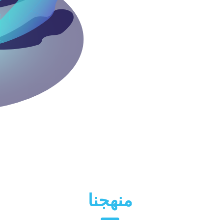
منهجنا